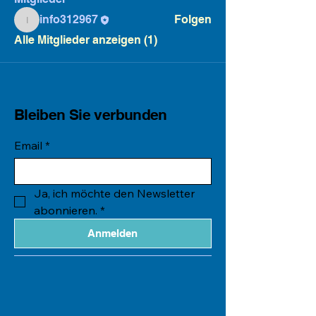
info312967
Folgen
info312967
Alle Mitglieder anzeigen (1)
Bleiben Sie verbunden
Email
*
Ja, ich möchte den Newsletter 
abonnieren.
*
Anmelden