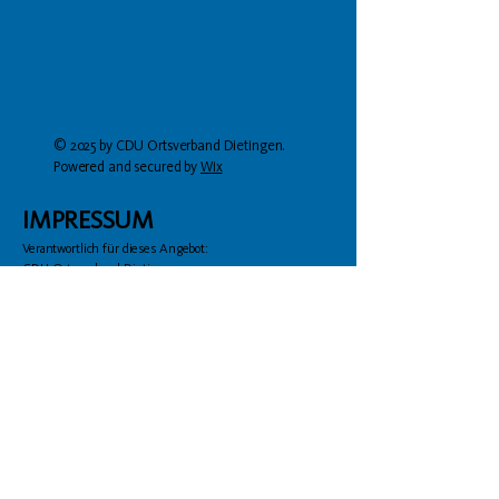
© 2025 by CDU Ortsverband Dietingen.
Powered and secured by
Wix
IMPRESSUM
Verantwortlich für dieses Angebot:
CDU Ortsverband Dietingen
Verantwortlich für den Inhalt:
Hohenstein 4, 78661 Dietingen
F. Graf von Bissingen
info@cdu-dietingen.de
Hinweis zum Urheberrecht:
Bei dem Inhalt unserer Internetseiten
handelt es sich um urheberrechtlich
geschützte Werke. Wir gestatten die
Übernahme von Texten in
Datenbestände, die ausschließlich für