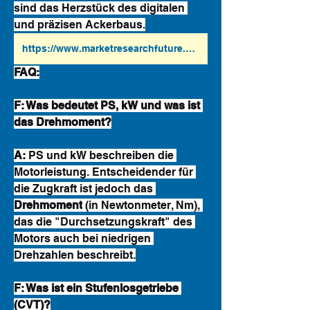
sind das Herzstück des digitalen 
und präzisen Ackerbaus.
https://www.marketresearchfuture.com/reports/tractor-market-12025
FAQ:
F: Was bedeutet PS, kW und was ist 
das Drehmoment?
A:
 PS und kW beschreiben die 
Motorleistung. Entscheidender für 
die Zugkraft ist jedoch das 
Drehmoment
 (in Newtonmeter, Nm), 
das die "Durchsetzungskraft" des 
Motors auch bei niedrigen 
Drehzahlen beschreibt.
F: Was ist ein Stufenlosgetriebe 
(CVT)?