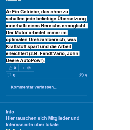
A:
 Ein Getriebe, das ohne zu 
schalten jede beliebige Übersetzung 
innerhalb eines Bereichs ermöglicht. 
Der Motor arbeitet immer im 
optimalen Drehzahlbereich, was 
Kraftstoff spart und die Arbeit 
erleichtert (z.B. Fendt Vario, John 
Deere AutoPowr).
0
0
4
Kommentar verfassen...
Info
Hier tauschen sich Mitglieder und
Interessierte über lokale
...