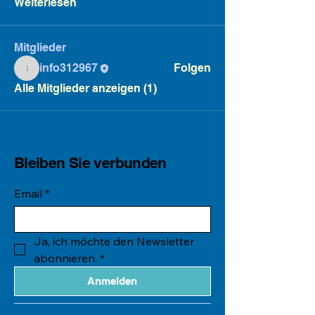
Weiterlesen
Mitglieder
info312967
Folgen
info312967
Alle Mitglieder anzeigen (1)
Bleiben Sie verbunden
Email
*
Ja, ich möchte den Newsletter 
abonnieren.
*
Anmelden