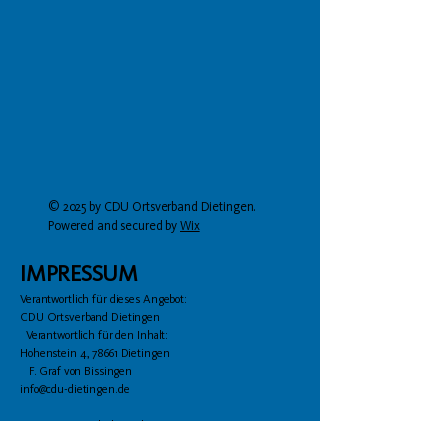
© 2025 by CDU Ortsverband Dietingen.
Powered and secured by
Wix
IMPRESSUM
Verantwortlich für dieses Angebot:
CDU Ortsverband Dietingen
Verantwortlich für den Inhalt:
Hohenstein 4, 78661 Dietingen
F. Graf von Bissingen
info@cdu-dietingen.de
Hinweis zum Urheberrecht:
Bei dem Inhalt unserer Internetseiten